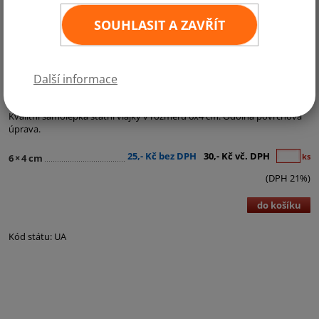
SOUHLASIT A ZAVŘÍT
Další informace
Kategorie:
Samolepky - státní vlajky
Kvalitní samolepka státní vlajky v rozměru 6x4 cm. Odolná povrchová
úprava.
25,- Kč bez DPH
30,- Kč vč. DPH
ks
6
×
4 cm
(DPH 21%)
do košíku
Kód státu: UA