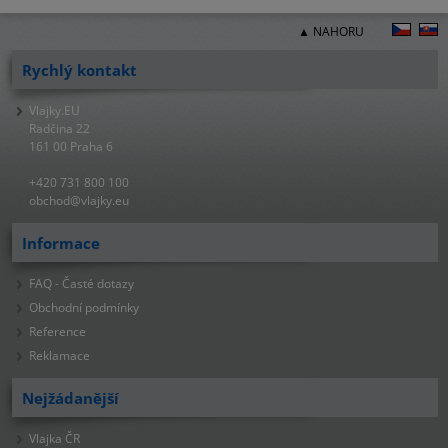
▲ NAHORU
Rychlý kontakt
Vlajky.EU
Radčina 22
161 00 Praha 6
+420 731 800 100
obchod@vlajky.eu
Informace
FAQ - Časté dotazy
Obchodní podmínky
Reference
Reklamace
Nejžádanější
Vlajka ČR