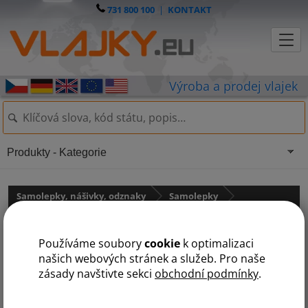
731 800 100
|
KONTAKT
Produkty - Kategorie
Samolepky, nášivky, odznaky
Samolepky
Samolepky - státní vlajky
Používáme soubory
cookie
k optimalizaci
Samolepka - vlajka Ukrajina
našich webových stránek a služeb. Pro naše
zásady navštivte sekci
obchodní podmínky
.