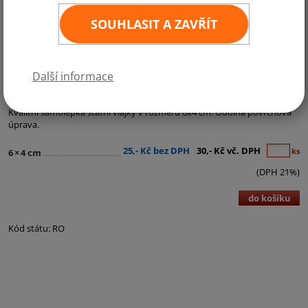
SOUHLASIT A ZAVŘÍT
Další informace
Kategorie:
Samolepky - státní vlajky
Kvalitní samolepka státní vlajky v rozměru 6x4 cm. Odolná povrchová
úprava.
25,- Kč bez DPH
30,- Kč vč. DPH
ks
6
×
4 cm
(DPH 21%)
do košíku
Kód státu: RO