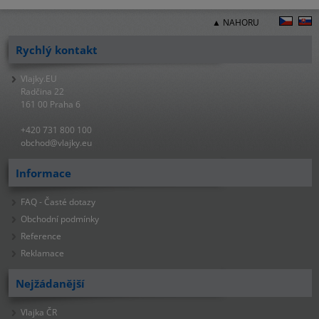
▲ NAHORU
Rychlý kontakt
Vlajky.EU
Radčina 22
161 00 Praha 6
+420 731 800 100
obchod@vlajky.eu
Informace
FAQ - Časté dotazy
Obchodní podmínky
Reference
Reklamace
Nejžádanější
Vlajka ČR