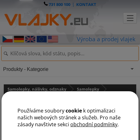
731 800 100
|
KONTAKT
Produkty - Kategorie
Samolepky, nášivky, odznaky
Samolepky
Samolepky - státní vlajky
Používáme soubory
cookie
k optimalizaci
Samolepka - vlajka Rumunsko
našich webových stránek a služeb. Pro naše
zásady navštivte sekci
obchodní podmínky
.