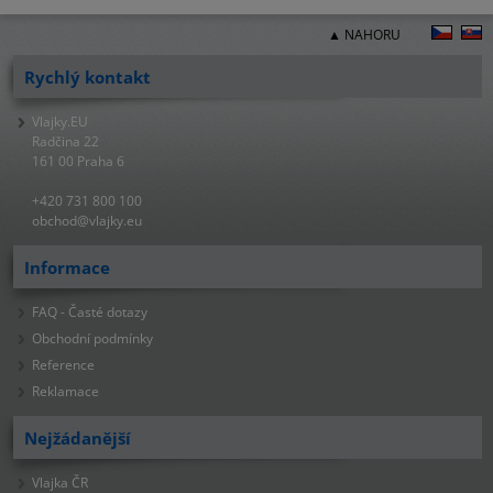
▲ NAHORU
Rychlý kontakt
Vlajky.EU
Radčina 22
161 00 Praha 6
+420 731 800 100
obchod@vlajky.eu
Informace
FAQ - Časté dotazy
Obchodní podmínky
Reference
Reklamace
Nejžádanější
Vlajka ČR