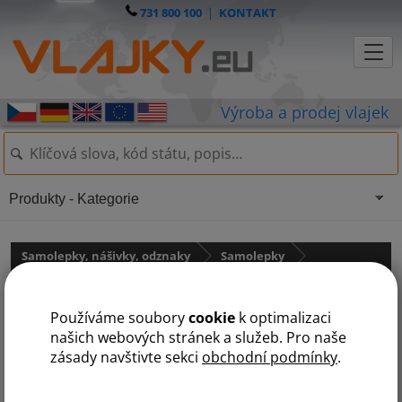
731 800 100
|
KONTAKT
Produkty - Kategorie
Samolepky, nášivky, odznaky
Samolepky
Samolepky - státní vlajky
Používáme soubory
cookie
k optimalizaci
Samolepka - vlajka Německo
našich webových stránek a služeb. Pro naše
zásady navštivte sekci
obchodní podmínky
.