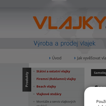
Úvod
Jak vyvěšovat vla
Státní a ostatní vlajky
Samolep
Firemní (Reklamní) vlajky
Sam
Beach vlajky
Vlajkové stožáry
Použ
Montáže a servis vlajkových