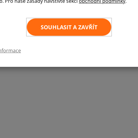
b. Pro naše zásady navštivte sekci
obchodní podmínky
.
Kvalitní samolepka státní vlajky v rozměru 6x
6
×
4 cm
SOUHLASIT A ZAVŘÍT
informace
 FR