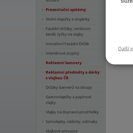
stožárů
služe
Prezentační systémy
Stolní vlaječky a stojánky
Fasádní držáky, venkovní
žerdě, tyčky na vlajky
Inovativní Fasádní Držák
Další 
Kód státu:
Interiérové stojany
Reklamní bannery
Reklamní předměty a dárky
s vlajkou ČR
Držáky bannerů na sloupy
Gastrovlaječky a papírové
vlajky
Vlajky na dopravní prostředky
Samolepky, nášivky, odznaky
Vlajkové provazce