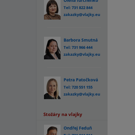
Olena Iurchenko
Tel: 731 822 844
zakazky@vlajky.eu
Barbora Smutná
Tel: 731 966 444
zakazky@vlajky.eu
Petra Patočková
Tel: 720 551 155
zakazky@vlajky.eu
Stožáry na vlajky
Ondřej Feduň