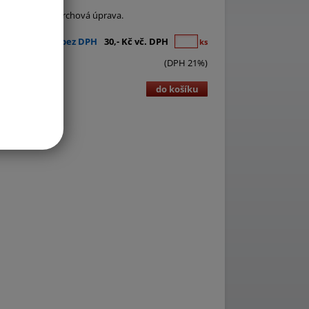
4 cm. Odolná povrchová úprava.
25,- Kč bez DPH
30,- Kč vč. DPH
ks
(DPH 21%)
do košíku