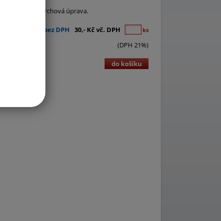
4 cm. Odolná povrchová úprava.
25,- Kč bez DPH
30,- Kč vč. DPH
ks
(DPH 21%)
do košíku