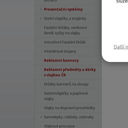
stožárů
služe
Prezentační systémy
Stolní vlaječky a stojánky
Fasádní držáky, venkovní
žerdě, tyčky na vlajky
Inovativní Fasádní Držák
Další 
Kód státu:
Interiérové stojany
Reklamní bannery
Reklamní předměty a dárky
s vlajkou ČR
Držáky bannerů na sloupy
Gastrovlaječky a papírové
vlajky
Vlajky na dopravní prostředky
Samolepky, nášivky, odznaky
Vlajkové provazce