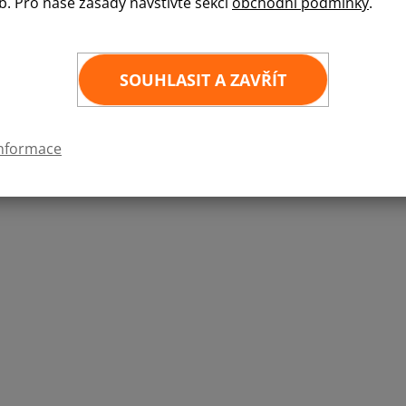
b. Pro naše zásady navštivte sekci
obchodní podmínky
.
Kvalitní samolepka státní vlajky v rozměru 6x
6
×
4 cm
SOUHLASIT A ZAVŘÍT
informace
 EE