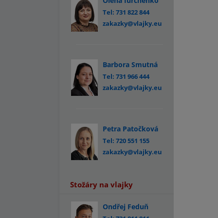
Olena Iurchenko
Tel: 731 822 844
zakazky@vlajky.eu
Barbora Smutná
Tel: 731 966 444
zakazky@vlajky.eu
Petra Patočková
Tel: 720 551 155
zakazky@vlajky.eu
Stožáry na vlajky
Ondřej Feduň