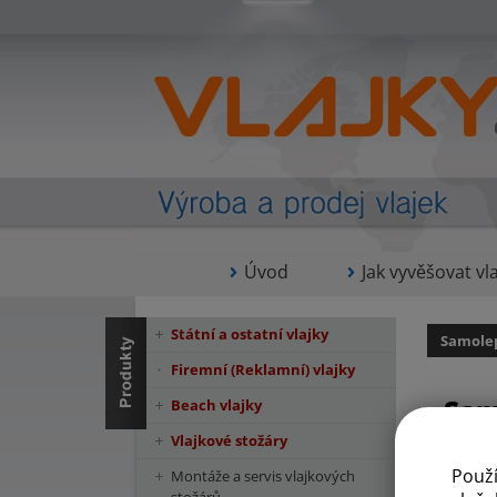
Úvod
Jak vyvěšovat vla
Státní a ostatní vlajky
Samolep
Firemní (Reklamní) vlajky
Sam
Beach vlajky
Vlajkové stožáry
Použ
Montáže a servis vlajkových