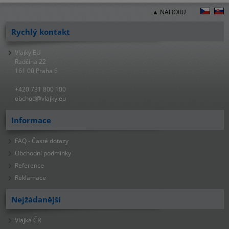
▲ NAHORU
Rychlý kontakt
Vlajky.EU
Radčina 22
161 00 Praha 6
+420 731 800 100
obchod@vlajky.eu
Informace
FAQ - Časté dotazy
Obchodní podmínky
Reference
Reklamace
Nejžádanější
Vlajka ČR