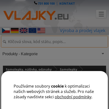
731 800 100
|
KONTAKT
Produkty - Kategorie
Samolepky, nášivky, odznaky
Samolepky
Samolepky - státní vlajky
Používáme soubory
cookie
k optimalizaci
Samolepka - vlajka Švédsko
našich webových stránek a služeb. Pro naše
zásady navštivte sekci
obchodní podmínky
.