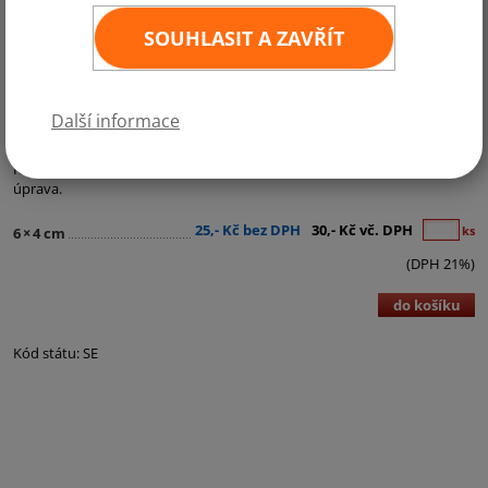
SOUHLASIT A ZAVŘÍT
Další informace
Kategorie:
Samolepky - státní vlajky
Kvalitní samolepka státní vlajky v rozměru 6x4 cm. Odolná povrchová
úprava.
25,- Kč bez DPH
30,- Kč vč. DPH
ks
6
×
4 cm
(DPH 21%)
do košíku
Kód státu: SE