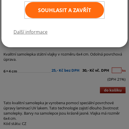
SOUHLASIT A ZAVŘÍT
Další informace
Kategorie:
Česká vlajka - Vlajka ČR
,
Samolepky
,
Samolepky - státní vlajky
,
VLAJKY PRO FANOUŠKY
Kvalitní samolepka státní vlajky v rozměru 6x4 cm. Odolná povrchová
úprava.
25,- Kč bez DPH
30,- Kč vč. DPH
ks
6
×
4 cm
(DPH 21%)
do košíku
Tato kvalitní samolepka je vyrobena pomocí speciální povrchové
úpravy laminací UV lakem. Tato technologie zajistí dlouho životnost
samolepky. Barvy na samolepce jsou krásně jasné. Vlajka má rozměr
6x4 cm.
Kód státu: CZ