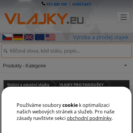
731 800 100
|
KONTAKT
Produkty - Kategorie
Státní a ostatní vlajky
VLAJKY PRO FANOUŠKY
Samolepka - vlajka Česká
Používáme soubory
cookie
k optimalizaci
republika
našich webových stránek a služeb. Pro naše
zásady navštivte sekci
obchodní podmínky
.