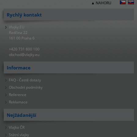
▲ NAHORU
Rychlý kontakt
Vlajky.EU
Radčina 22
161 00 Praha 6
+420 731 800 100
obchod@vlajky.eu
Informace
FAQ - Časté dotazy
Obchodní podmínky
Reference
Reklamace
Nejžádanější
Vlajka ČR
Státní vlajky