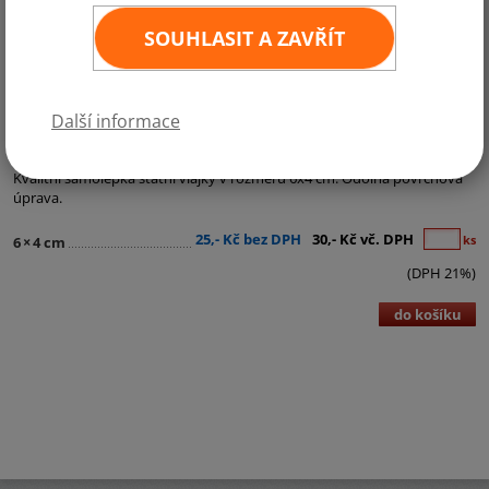
SOUHLASIT A ZAVŘÍT
Další informace
Kategorie:
Samolepky - státní vlajky
Kvalitní samolepka státní vlajky v rozměru 6x4 cm. Odolná povrchová
úprava.
25,- Kč bez DPH
30,- Kč vč. DPH
ks
6
×
4 cm
(DPH 21%)
do košíku