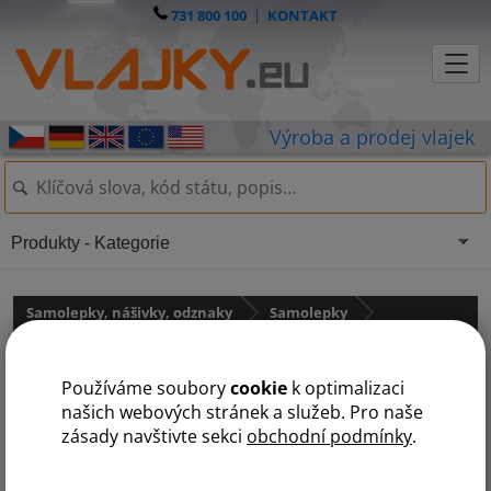
731 800 100
|
KONTAKT
Produkty - Kategorie
Samolepky, nášivky, odznaky
Samolepky
Samolepky - státní vlajky
Používáme soubory
cookie
k optimalizaci
Samolepka - vlajka Albánie
našich webových stránek a služeb. Pro naše
zásady navštivte sekci
obchodní podmínky
.