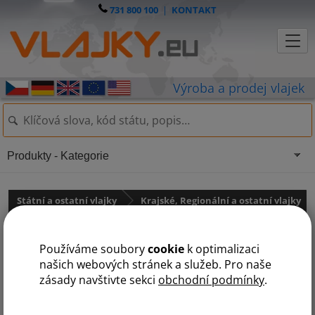
731 800 100
|
KONTAKT
Produkty - Kategorie
Státní a ostatní vlajky
Krajské, Regionální a ostatní vlajky
Ostatní vlajky
Používáme soubory
cookie
k optimalizaci
Prezidentská vlajka (standarda)
našich webových stránek a služeb. Pro naše
zásady navštivte sekci
obchodní podmínky
.