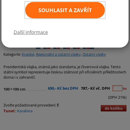
SOUHLASIT A ZAVŘÍT
Další informace
Kategorie:
Krajské, Regionální a ostatní vlajky
,
Ostatní vlajky
Prezidentská vlajka, známá jako standarta, je čtvercová vlajka. Tento
státní symbol reprezentuje českou státnost při oficiálních příležitostech
doma i v zahraničí.
650,- Kč bez DPH
787,- Kč vč. DPH
ks
100
×
100 cm
(DPH 21%)
Zvolte požadované provedení:
do košíku
Tunel
Karabina