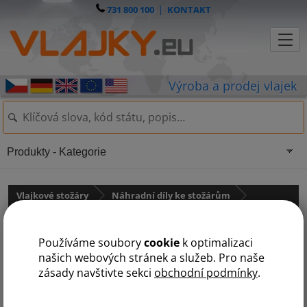
731 800 100
|
KONTAKT
Produkty - Kategorie
Vlajkové stožáry
Náhradní díly ke stožárům
pro sklolaminátové stožáry
Používáme soubory
cookie
k optimalizaci
POE úchyt na sklolaminátový
našich webových stránek a služeb. Pro naše
zásady navštivte sekci
obchodní podmínky
.
stožár