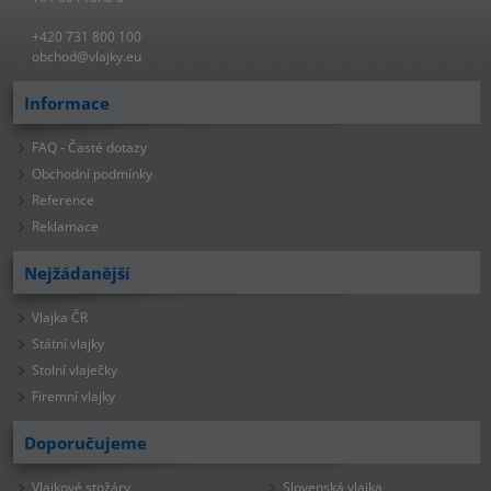
+420 731 800 100
obchod@vlajky.eu
Informace
FAQ - Časté dotazy
Obchodní podmínky
Reference
Reklamace
Nejžádanější
Vlajka ČR
Státní vlajky
Stolní vlaječky
Firemní vlajky
Doporučujeme
Vlajkové stožáry
Slovenská vlajka