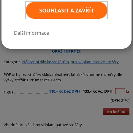
SOUHLASIT A ZAVŘÍT
Další informace
Kategorie:
Náhradní díly ke stožárům
,
pro sklolaminátové stožáry
POE úchyt na stožáry sklolaminátové, kónické: vhodné rozměry dle
výšky stožáru. Průměr cca 19 cm.
110,- Kč bez DPH
133,- Kč vč. DPH
ks
1 kus
(DPH 21%)
do košíku
Vhodné pro všechny sklolaminátové stožáry.