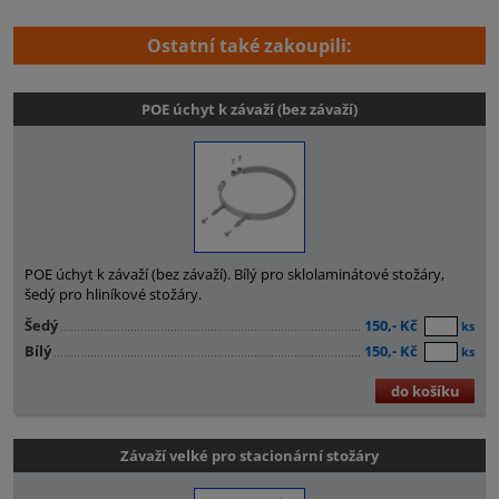
Ostatní také zakoupili:
POE úchyt k závaží (bez závaží)
POE úchyt k závaží (bez závaží). Bílý pro sklolaminátové stožáry,
šedý pro hliníkové stožáry.
Šedý
150,- Kč
ks
Bílý
150,- Kč
ks
do košíku
Závaží velké pro stacionární stožáry