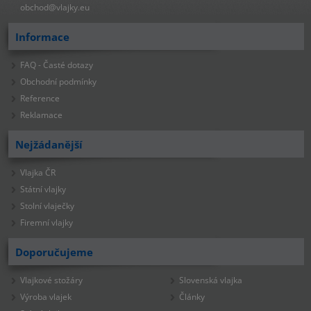
obchod@vlajky.eu
Informace
FAQ - Časté dotazy
Obchodní podmínky
Reference
Reklamace
Nejžádanější
Vlajka ČR
Státní vlajky
Stolní vlaječky
Firemní vlajky
Doporučujeme
Vlajkové stožáry
Slovenská vlajka
Výroba vlajek
Články