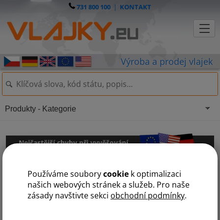
731 800 100
|
KONTAKT
Produkty - Kategorie
Nejčastější chyby při vyvěšování
státní vlajky:
Používáme soubory
cookie
k optimalizaci
Při vyvěšování
státní vlajky
často lidé dělají chyby, které mohou být
našich webových stránek a služeb. Pro naše
vnímány jako neúcta či porušení protokolu. Připravili jsme pro vás tedy
zásady navštivte sekci
obchodní podmínky
.
stručného průvodce, kde popisujeme, co patří mezi nejčastější chyby
během tohoto oficiálního aktu.