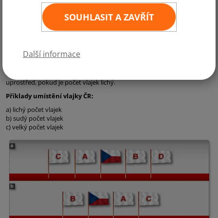
Špatná orientace vlajky
SOUHLASIT A ZAVŘÍT
Česká vlajka
se vždy vyvěšuje tak, aby byl ve vodorovné poloze
modrý klín umístěn vlevo
. Při vertikálním vyvěšení pak musí být
modrý klín vyvěšen nahoře
.
Další informace
Nesprávné pořadí vlajek
Pokud je vyvěšeno více vlajek,
česká státní vlajka musí mít čestné
místo
. To znamená, že je z pohledu pozorovatele umístěna vlevo nebo
uprostřed, pokud je počet vlajek lichý.
Příklady umístění vlajky ČR:
a) lichý počet vlajek
b) sudý počet vlajek
c) velký počet vlajek