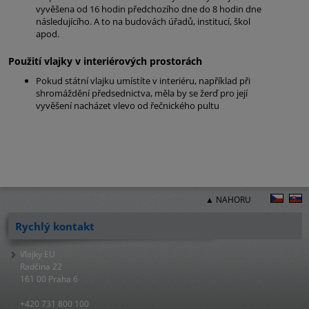
vyvěšena od 16 hodin předchozího dne do 8 hodin dne
následujícího. A to na budovách úřadů, institucí, škol
apod.
Použití vlajky v interiérových prostorách
Pokud státní vlajku umístíte v interiéru, například při
shromáždění předsednictva, měla by se žerď pro její
vyvěšení nacházet vlevo od řečnického pultu
▲ NAHORU
Rychlý kontakt
Vlajky.EU
Radčina 22
161 00 Praha 6
+420 731 800 100