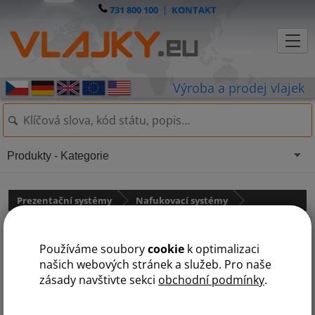
731 800 100
|
KONTAKT
Produkty - Kategorie
Prezentační systémy
Nafukovací systémy
Nafukovací stolička
Používáme soubory
cookie
k optimalizaci
našich webových stránek a služeb. Pro naše
zásady navštivte sekci
obchodní podmínky
.