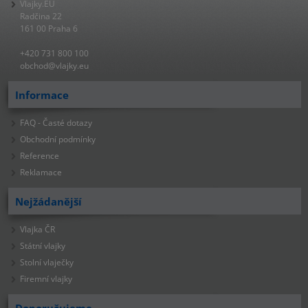
Vlajky.EU
Radčina 22
161 00 Praha 6
+420 731 800 100
obchod@vlajky.eu
Informace
FAQ - Časté dotazy
Obchodní podmínky
Reference
Reklamace
Nejžádanější
Vlajka ČR
Státní vlajky
Stolní vlaječky
Firemní vlajky