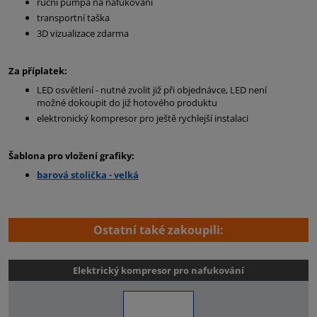
ruční pumpa na nafukování
transportní taška
3D vizualizace zdarma
Za příplatek:
LED osvětlení - nutné zvolit již při objednávce, LED není
možné dokoupit do již hotového produktu
elektronický kompresor pro ještě rychlejší instalaci
Šablona pro vložení grafiky:
barová stolička - velká
Ostatní také zakoupili:
Elektrický kompresor pro nafukování