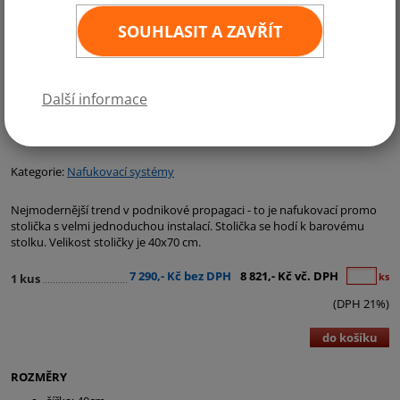
SOUHLASIT A ZAVŘÍT
Další informace
Kategorie:
Nafukovací systémy
Nejmodernější trend v podnikové propagaci - to je nafukovací promo
stolička s velmi jednoduchou instalací. Stolička se hodí k barovému
stolku. Velikost stoličky je 40x70 cm.
7 290,- Kč bez DPH
8 821,- Kč vč. DPH
ks
1 kus
(DPH 21%)
do košíku
ROZMĚRY