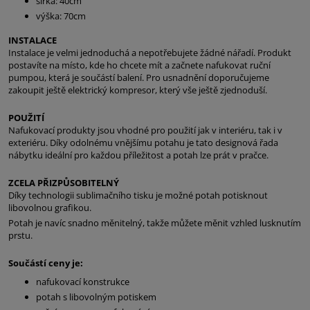
šířka: 40cm
výška: 70cm
INSTALACE
Instalace je velmi jednoduchá a nepotřebujete žádné nářadí. Produkt
postavíte na místo, kde ho chcete mít a začnete nafukovat ruční
pumpou, která je součástí balení. Pro usnadnění doporučujeme
zakoupit ještě elektrický kompresor, který vše ještě zjednoduší.
POUŽITÍ
Nafukovací produkty jsou vhodné pro použití jak v interiéru, tak i v
exteriéru. Díky odolnému vnějšímu potahu je tato designová řada
nábytku ideální pro každou příležitost a potah lze prát v pračce.
ZCELA PŘIZPŮSOBITELNÝ
Díky technologii sublimačního tisku je možné potah potisknout
libovolnou grafikou.
Potah je navíc snadno měnitelný, takže můžete měnit vzhled lusknutím
prstu.
Součástí ceny je:
nafukovací konstrukce
potah s libovolným potiskem