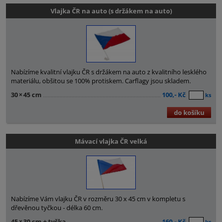
Vlajka ČR na auto (s držákem na auto)
Nabízíme kvalitní vlajku ČR s držákem na auto z kvalitního lesklého
materiálu, obšitou se 100% protiskem. Carflagy jsou skladem.
30
×
45 cm
100,- Kč
ks
do košíku
Mávací vlajka ČR velká
Nabízíme Vám vlajku ČR v rozměru 30 x 45 cm v kompletu s
dřevěnou tyčkou - délka 60 cm.
45
×
30 cm + tyčka
160,- Kč
ks