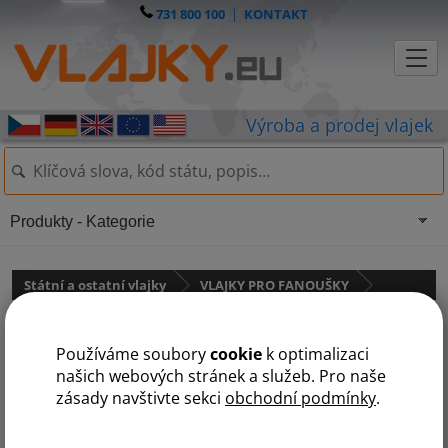
731 800 100
|
KONTAKT
Produkty - Kategorie
Státní a ostatní vlajky
VLAJKY PRO FANOUŠKY
Mávací vlajka ČR malá
Používáme soubory
cookie
k optimalizaci
našich webových stránek a služeb. Pro naše
zásady navštivte sekci
obchodní podmínky
.