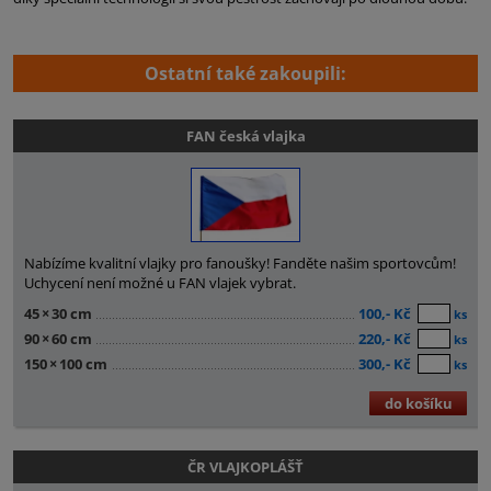
Ostatní také zakoupili:
FAN česká vlajka
Nabízíme kvalitní vlajky pro fanoušky! Fanděte našim sportovcům!
Uchycení není možné u FAN vlajek vybrat.
45
×
30 cm
100,- Kč
ks
90
×
60 cm
220,- Kč
ks
150
×
100 cm
300,- Kč
ks
do košíku
ČR VLAJKOPLÁŠŤ