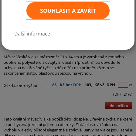
SOUHLASIT A ZAVŘÍT
Další informace
Kategorie:
Česká vlajka - Vlajka ČR
,
Mávací vlaječky
,
Státní a ostatní vlajky
,
VLAJKY PRO FANOUŠKY
Mávací česká vlajka má rozměr 21 x 14 cm a je vyrobená z jemného
odolného polyesteru s dvojitým obšitím (prošitím) po obvodu. Je
uchycena na dřevěné tyčce o délce 30 cm a průměru 8 mm se
zakončením zlatou plastovou špičkou na vrcholu.
85,- Kč bez DPH
103,- Kč vč. DPH
ks
21
×
14 cm + tyčka
(DPH 21%)
do košíku
Tato kvalitní mávací vlajka potěší děti i dospělé. Dřevěná tyčka, na které
je přichycená je velmi příjemná do ruky. Zlatá plastová špička na
vrcholu vlaječky působí elegantně a stylově. Barvy na vlajce jsou jasné a
díky speciální technologii si svou pestrost zachovají po dlouhou dobu.