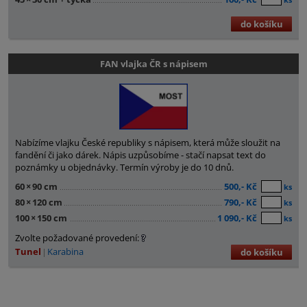
do košíku
FAN vlajka ČR s nápisem
Nabízíme vlajku České republiky s nápisem, která může sloužit na
fandění či jako dárek. Nápis uzpůsobíme - stačí napsat text do
poznámky u objednávky. Termín výroby je do 10 dnů.
60
×
90 cm
500,- Kč
ks
80
×
120 cm
790,- Kč
ks
100
×
150 cm
1 090,- Kč
ks
Zvolte požadované provedení:
Tunel
Karabina
do košíku