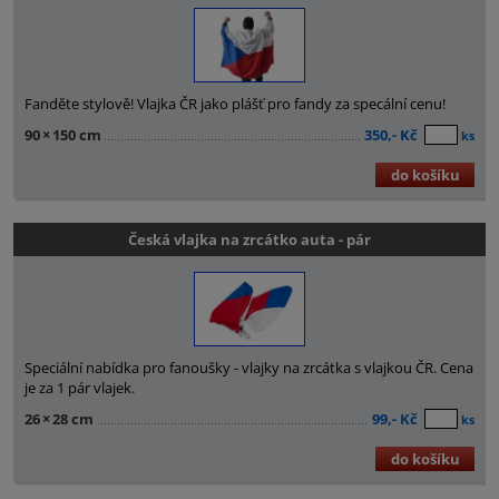
Fanděte stylově! Vlajka ČR jako plášť pro fandy za specální cenu!
90
×
150 cm
350,- Kč
ks
do košíku
Česká vlajka na zrcátko auta - pár
Speciální nabídka pro fanoušky - vlajky na zrcátka s vlajkou ČR. Cena
je za 1 pár vlajek.
26
×
28 cm
99,- Kč
ks
do košíku