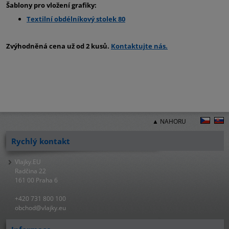
Šablony pro vložení grafiky:
Textilní obdélníkový stolek 80
Zvýhodněná cena už od 2 kusů.
Kontaktujte nás.
▲ NAHORU
Rychlý kontakt
Vlajky.EU
Radčina 22
161 00 Praha 6
+420 731 800 100
obchod@vlajky.eu