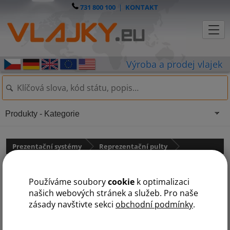
731 800 100
|
KONTAKT
Produkty - Kategorie
Prezentační systémy
Reprezentační pulty
LED Textilní obdélníkový stolek
Používáme soubory
cookie
k optimalizaci
80
našich webových stránek a služeb. Pro naše
zásady navštivte sekci
obchodní podmínky
.