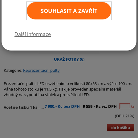
SOUHLASIT A ZAVŘÍT
Další informace
Kategorie:
Reprezentační pulty
Prezentační pult s LED osvětlením o velikosti 80x53 cm a výšce 100 cm.
Váha tohoto stolku je 11,5 kg. Tisk je proveden speciální materiál
vhodný na vypnutí na stolek a prosvětlení LED.
7 900,- Kč bez DPH
9 559,- Kč vč. DPH
ks
Včetně tisku 1 ks
(DPH 21%)
do košíku