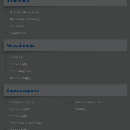
Informace
FAQ - Časté dotazy
Obchodní podmínky
Reference
Reklamace
Nejžádanější
Vlajka ČR
Státní vlajky
Stolní vlaječky
Firemní vlajky
Doporučujeme
Vlajkové stožáry
Slovenská vlajka
Výroba vlajek
Články
Státní vlajky
Prezentační systémy
Beach vlajky