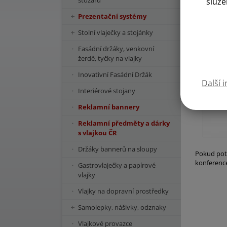
stožárů
služe
Prezentační systémy
Stolní vlaječky a stojánky
Fasádní držáky, venkovní
žerdě, tyčky na vlajky
Inovativní Fasádní Držák
Další 
Interiérové stojany
Reklamní bannery
Reklamní předměty a dárky
s vlajkou ČR
Držáky bannerů na sloupy
Pokud potř
konference
Gastrovlaječky a papírové
vlajky
Vlajky na dopravní prostředky
Samolepky, nášivky, odznaky
Vlajkové provazce