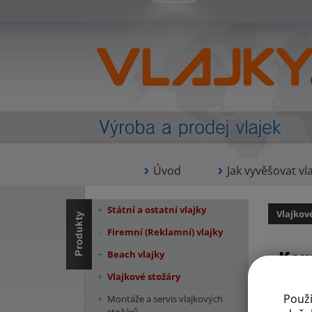
Úvod
Jak vyvěšovat vla
Státní a ostatní vlajky
Vlajkov
Firemní (Reklamní) vlajky
Kom
Beach vlajky
Vlajkové stožáry
Použ
Montáže a servis vlajkových