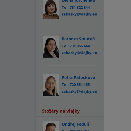
Olena Iurchenko
Tel: 731 822 844
zakazky@vlajky.eu
Barbora Smutná
Tel: 731 966 444
zakazky@vlajky.eu
Petra Patočková
Tel: 720 551 155
zakazky@vlajky.eu
Stožáry na vlajky
Ondřej Feduň