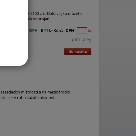
lajka ČR a EU 150x100 cm. Další vlajku můžete
íme, aby pasovala na stojan.
5 050,- Kč bez DPH
6 111,- Kč vč. DPH
ks
(DPH 21%)
do košíku
o zasedacích místností a na mezinárodní
nto set v rohu každé místnosti.