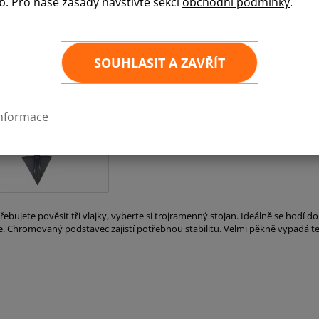
b. Pro naše zásady navštivte sekci
obchodní podmínky
.
Komplet:
interiérový chromovaný trojramenný stojan + v
libovolně vybrat z naší nabídky a my ji uzpůsob
SOUHLASIT A ZAVŘÍT
Stojan 3-ramenný + ČR, EU
informace
ebujete pověsit tři vlajky, vyberte si trojramenný stojan. Ideálně se hodí d
. Chromovaný podstavec zajistí potřebnou stabilitu. Velmi pěkně vypadá te