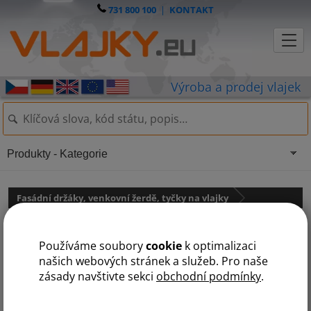
731 800 100
|
KONTAKT
Produkty - Kategorie
Fasádní držáky, venkovní žerdě, tyčky na vlajky
Fasádní držák na vlajku -
Používáme soubory
cookie
k optimalizaci
nerezový (kruh)
našich webových stránek a služeb. Pro naše
zásady navštivte sekci
obchodní podmínky
.