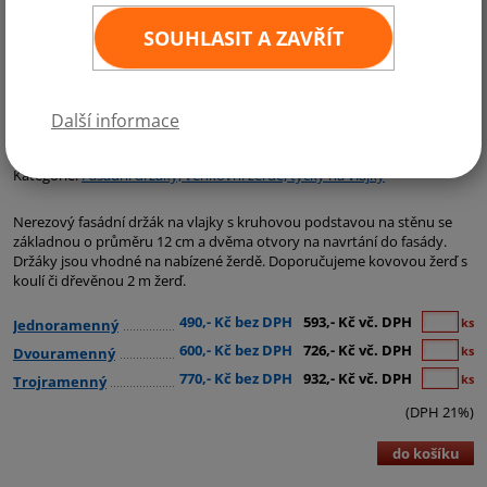
SOUHLASIT A ZAVŘÍT
Další informace
Kategorie:
Fasádní držáky, venkovní žerdě, tyčky na vlajky
Nerezový fasádní držák na vlajky s kruhovou podstavou na stěnu se
základnou o průměru 12 cm a dvěma otvory na navrtání do fasády.
Držáky jsou vhodné na nabízené žerdě. Doporučujeme kovovou žerď s
koulí či dřevěnou 2 m žerď.
490,- Kč bez DPH
593,- Kč vč. DPH
ks
Jednoramenný
600,- Kč bez DPH
726,- Kč vč. DPH
ks
Dvouramenný
770,- Kč bez DPH
932,- Kč vč. DPH
ks
Trojramenný
(DPH 21%)
do košíku