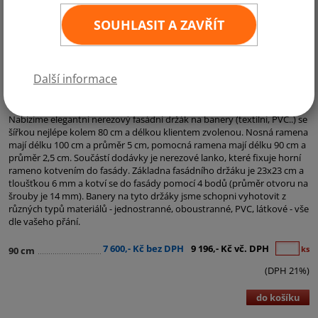
SOUHLASIT A ZAVŘÍT
Další informace
Kategorie:
Fasádní držáky, venkovní žerdě, tyčky na vlajky
Nabízíme elegantní nerezový fasádní držák na banery (textilní, PVC..) se
šířkou nejlépe kolem 80 cm a délkou klientem zvolenou. Nosná ramena
mají délku 100 cm a průměr 5 cm, pomocná ramena mají délku 90 cm a
průměr 2,5 cm. Součástí dodávky je nerezové lanko, které fixuje horní
rameno kotvením do fasády. Základna fasádního držáku je 23x23 cm a
tloušťkou 6 mm a kotví se do fasády pomocí 4 bodů (průměr otvoru na
šrouby je 14 mm). Banery na tyto držáky jsme schopni vyhotovit z
různých typů materiálů - jednostranné, oboustranné, PVC, látkové - vše
dle vašeho přání.
7 600,- Kč bez DPH
9 196,- Kč vč. DPH
ks
90 cm
(DPH 21%)
do košíku