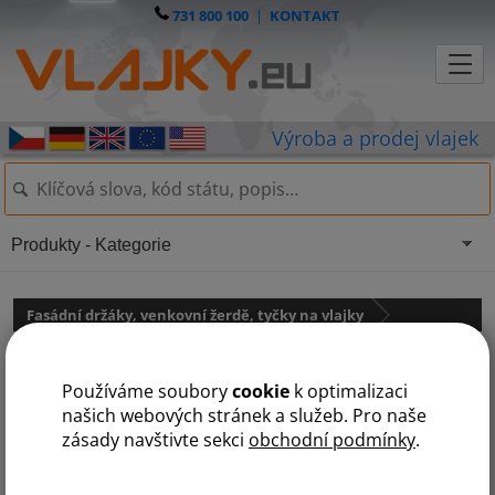
731 800 100
|
KONTAKT
Produkty - Kategorie
Fasádní držáky, venkovní žerdě, tyčky na vlajky
Fasádní držák bannerů - nerez
Používáme soubory
cookie
k optimalizaci
našich webových stránek a služeb. Pro naše
zásady navštivte sekci
obchodní podmínky
.