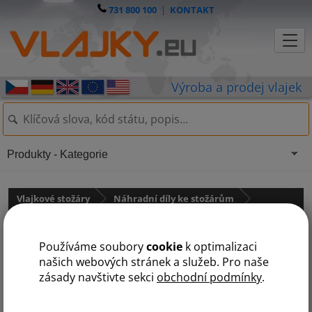
731 800 100
|
KONTAKT
Produkty - Kategorie
Vlajkové stožáry
Náhradní díly ke stožárům
pro sklolaminátové stožáry
Používáme soubory
cookie
k optimalizaci
Distanční kulička
našich webových stránek a služeb. Pro naše
zásady navštivte sekci
obchodní podmínky
.