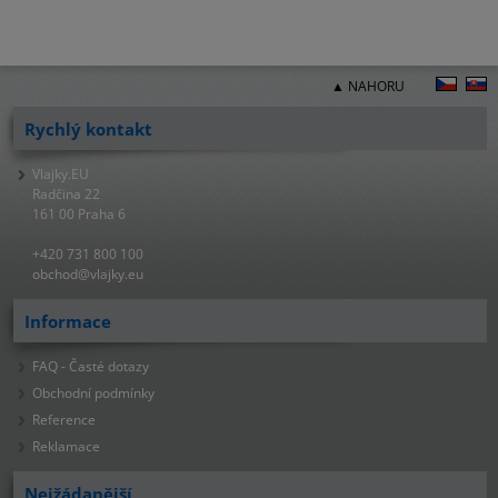
▲ NAHORU
Rychlý kontakt
Vlajky.EU
Radčina 22
161 00 Praha 6
+420 731 800 100
obchod@vlajky.eu
Informace
FAQ - Časté dotazy
Obchodní podmínky
Reference
Reklamace
Nejžádanější