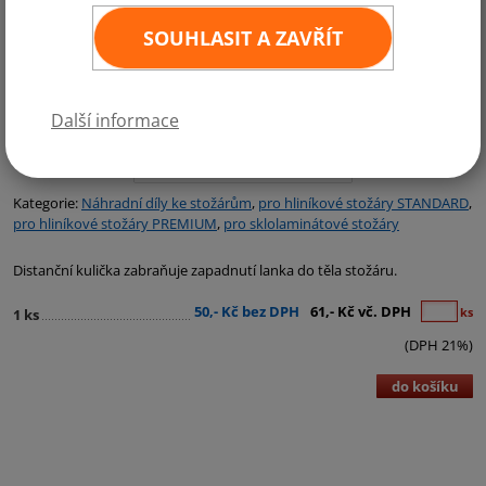
SOUHLASIT A ZAVŘÍT
Další informace
Kategorie:
Náhradní díly ke stožárům
,
pro hliníkové stožáry STANDARD
,
pro hliníkové stožáry PREMIUM
,
pro sklolaminátové stožáry
Distanční kulička zabraňuje zapadnutí lanka do těla stožáru.
50,- Kč bez DPH
61,- Kč vč. DPH
ks
1 ks
(DPH 21%)
do košíku