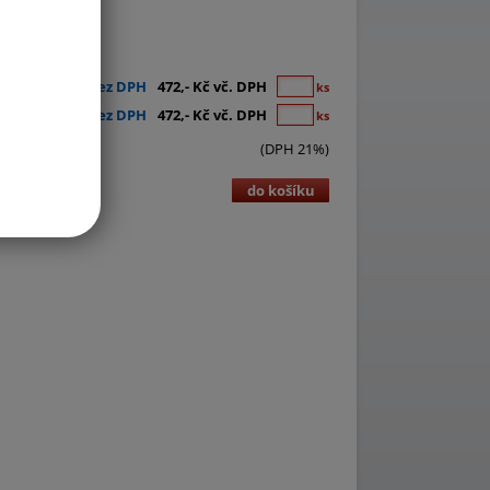
390,- Kč bez DPH
472,- Kč vč. DPH
ks
390,- Kč bez DPH
472,- Kč vč. DPH
ks
(DPH 21%)
do košíku