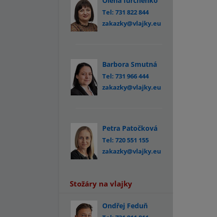
Olena Iurchenko
Tel: 731 822 844
zakazky@vlajky.eu
Barbora Smutná
Tel: 731 966 444
zakazky@vlajky.eu
Petra Patočková
Tel: 720 551 155
zakazky@vlajky.eu
Stožáry na vlajky
Ondřej Feduň