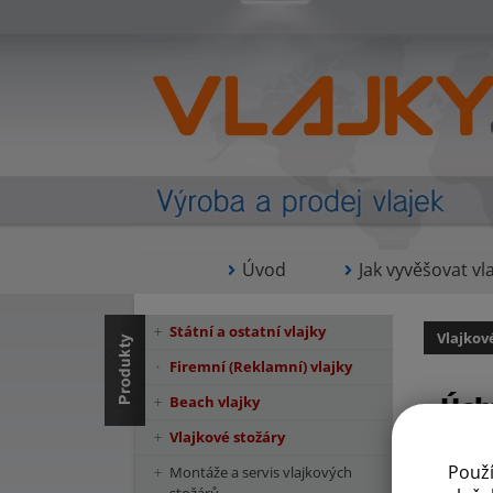
Úvod
Jak vyvěšovat vla
Státní a ostatní vlajky
Vlajkov
Firemní (Reklamní) vlajky
Úch
Beach vlajky
Vlajkové stožáry
Použ
Montáže a servis vlajkových