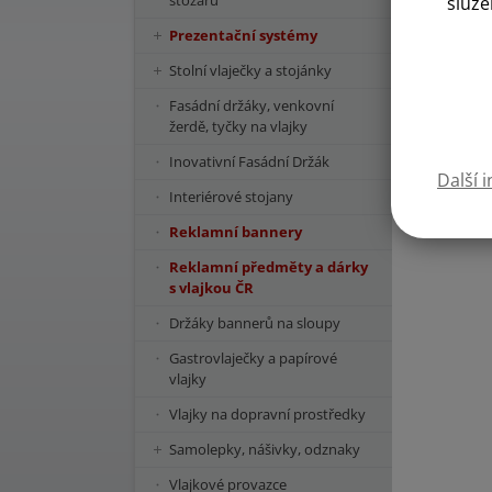
stožárů
služe
Prezentační systémy
Stolní vlaječky a stojánky
Fasádní držáky, venkovní
žerdě, tyčky na vlajky
Inovativní Fasádní Držák
Další 
Interiérové stojany
Reklamní bannery
Reklamní předměty a dárky
s vlajkou ČR
Držáky bannerů na sloupy
Gastrovlaječky a papírové
vlajky
Vlajky na dopravní prostředky
Samolepky, nášivky, odznaky
Vlajkové provazce