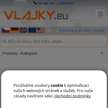
731 800 100
|
KONTAKT
Produkty - Kategorie
Carflag 4x4
Používáme soubory
cookie
k optimalizaci
našich webových stránek a služeb. Pro naše
zásady navštivte sekci
obchodní podmínky
.