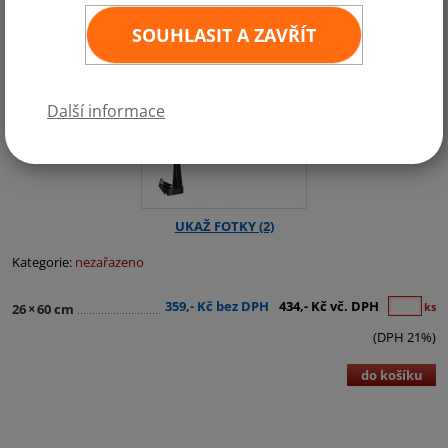
SOUHLASIT A ZAVŘÍT
Další informace
Kategorie:
nezařazeno
359,- Kč bez DPH
434,- Kč vč. DPH
ks
26
×
60 cm
(DPH 21%)
do košíku