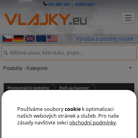
731 800 100
|
KONTAKT
Produkty - Kategorie
Prezentační systémy
Roll up banner
Stolní mini roll up
Používáme soubory
cookie
k optimalizaci
našich webových stránek a služeb. Pro naše
zásady navštivte sekci
obchodní podmínky
.