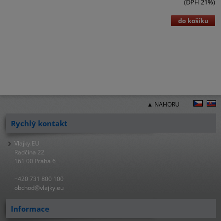
(DPH 21%)
do košíku
▲ NAHORU
Rychlý kontakt
Vlajky.EU
Radčina 22
161 00 Praha 6
+420 731 800 100
obchod@vlajky.eu
Informace