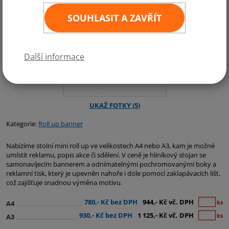
SOUHLASIT A ZAVŘÍT
Další informace
Kategorie:
Roll up banner
Nabízíme stolní mini roll up ve velikostech A4 nebo A3, kam je možné
umístit reklamu, popis akce či sdělení. V ceně je hliníkový stojan se
samonavíjecím bannerem a odnímatelnými pochromovanými boky a
reklamní tisk, který je upevněn nahoře i dole pomocí zaklapávacích lišt,
což zajišťuje snadnou výměna motivu.
780,- Kč bez DPH
944,- Kč vč. DPH
ks
A4
930,- Kč bez DPH
1 125,- Kč vč. DPH
ks
A3