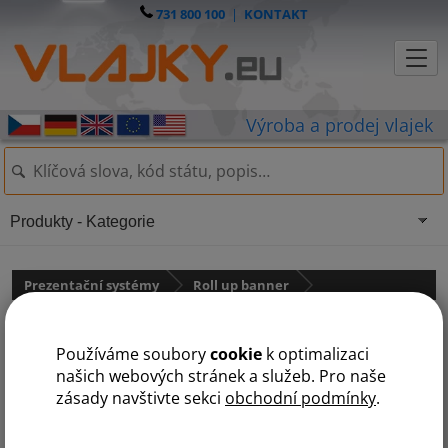
731 800 100
|
KONTAKT
Produkty - Kategorie
Prezentační systémy
Roll up banner
Roll up Exclusive Black
Používáme soubory
cookie
k optimalizaci
našich webových stránek a služeb. Pro naše
zásady navštivte sekci
obchodní podmínky
.