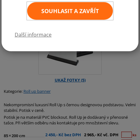
SOUHLASIT A ZAVŘÍT
Další informace
Kategorie:
Roll up banner
Nekompromisní luxusní Roll Up s černou designovou podstavou. Velmi
stabilní. Potisk v ceně.
Potisk je na materiál PVC blockout. Roll Up je dodávaný v přenosné
tašce. Při větším odběru nás kontaktuje pro množstevní slevu.
2 450,- Kč bez DPH
2 965,- Kč vč. DPH
ks
85
×
200 cm