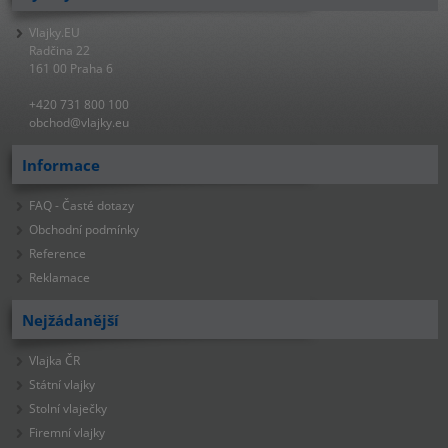
Vlajky.EU
Radčina 22
161 00 Praha 6
+420 731 800 100
obchod@vlajky.eu
Informace
FAQ - Časté dotazy
Obchodní podmínky
Reference
Reklamace
Nejžádanější
Vlajka ČR
Státní vlajky
Stolní vlaječky
Firemní vlajky