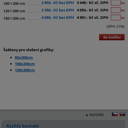
2 850,- Kč bez DPH
3 449,- Kč vč. DPH
ks
100
×
200 cm
3 350,- Kč bez DPH
4 054,- Kč vč. DPH
ks
120
×
200 cm
4 050,- Kč bez DPH
4 901,- Kč vč. DPH
ks
150
×
200 cm
(DPH 21%)
do košíku
Šablony pro vložení grafiky:
85x200cm
100x200cm
120x200cm
▲ NAHORU
Rychlý kontakt