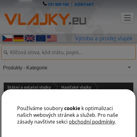
731 800 100
|
KONTAKT
Produkty - Kategorie
Státní a ostatní vlajky
Hasičské vlajky
Hasičská vlajka s Floriánem -
Používáme soubory
cookie
k optimalizaci
modrá
našich webových stránek a služeb. Pro naše
zásady navštivte sekci
obchodní podmínky
.