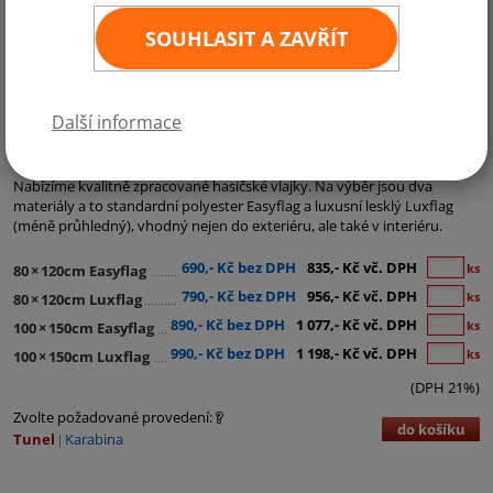
SOUHLASIT A ZAVŘÍT
Další informace
Kategorie:
Hasičské vlajky
Nabízíme kvalitně zpracované hasičské vlajky. Na výběr jsou dva
materiály a to standardní polyester Easyflag a luxusní lesklý Luxflag
(méně průhledný), vhodný nejen do exteriéru, ale také v interiéru.
690,- Kč bez DPH
835,- Kč vč. DPH
ks
80
×
120cm Easyflag
790,- Kč bez DPH
956,- Kč vč. DPH
ks
80
×
120cm Luxflag
890,- Kč bez DPH
1 077,- Kč vč. DPH
ks
100
×
150cm Easyflag
990,- Kč bez DPH
1 198,- Kč vč. DPH
ks
100
×
150cm Luxflag
(DPH 21%)
Zvolte požadované provedení:
do košíku
Tunel
Karabina