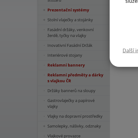
stožárů
služe
Prezentační systémy
Stolní vlaječky a stojánky
Fasádní držáky, venkovní
žerdě, tyčky na vlajky
Inovativní Fasádní Držák
Další 
Interiérové stojany
Reklamní bannery
Reklamní předměty a dárky
s vlajkou ČR
Držáky bannerů na sloupy
Gastrovlaječky a papírové
vlajky
Vlajky na dopravní prostředky
Samolepky, nášivky, odznaky
Vlajkové provazce