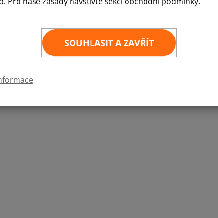
b. Pro naše zásady navštivte sekci
obchodní podmínky
.
Nabízíme držák na stěnu na námi nabízené beac
1 ks
SOUHLASIT A ZAVŘÍT
informace