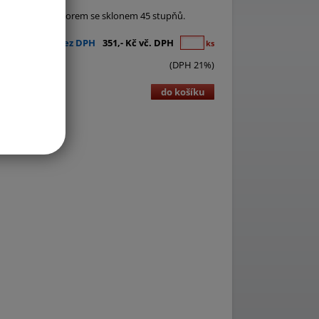
h vlajky s rotátorem se sklonem 45 stupňů.
290,- Kč bez DPH
351,- Kč vč. DPH
ks
(DPH 21%)
do košíku