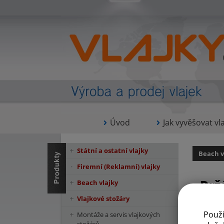
Úvod
Jak vyvěšovat vla
Státní a ostatní vlajky
Beach v
Firemní (Reklamní) vlajky
Drž
Beach vlajky
Vlajkové stožáry
Použ
Montáže a servis vlajkových