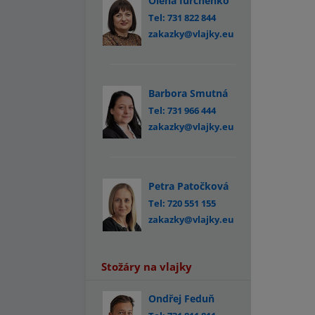
Olena Iurchenko
Tel: 731 822 844
zakazky@vlajky.eu
Barbora Smutná
Tel: 731 966 444
zakazky@vlajky.eu
Petra Patočková
Tel: 720 551 155
zakazky@vlajky.eu
Stožáry na vlajky
Ondřej Feduň