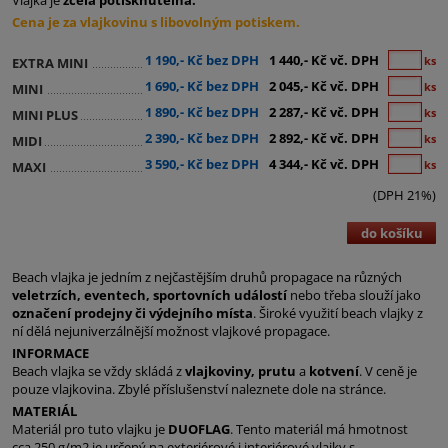
Vlajka je
zcela potisknutelná.
Cena je za vlajkovinu s libovolným potiskem.
1 190,- Kč bez DPH
1 440,- Kč vč. DPH
ks
EXTRA MINI
1 690,- Kč bez DPH
2 045,- Kč vč. DPH
ks
MINI
1 890,- Kč bez DPH
2 287,- Kč vč. DPH
ks
MINI PLUS
2 390,- Kč bez DPH
2 892,- Kč vč. DPH
ks
MIDI
3 590,- Kč bez DPH
4 344,- Kč vč. DPH
ks
MAXI
(DPH 21%)
do košíku
Beach vlajka je jedním z nejčastějším druhů propagace na různých
veletrzích, eventech, sportovních událostí
nebo třeba slouží jako
označení prodejny či výdejního místa
. Široké využití beach vlajky z
ní dělá nejuniverzálnější možnost vlajkové propagace.
INFORMACE
Beach vlajka se vždy skládá z
vlajkoviny, prutu
a
kotvení
. V ceně je
pouze vlajkovina. Zbylé příslušenství naleznete dole na stránce.
MATERIÁL
Materiál pro tuto vlajku je
DUOFLAG
. Tento materiál má hmotnost
cca 250 g/m2 je určený na exteriérové i interiérové vlajky s