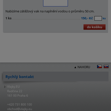
Nabízíme zátěžový vak na naplnění vodou o průměru 50 cm.
1 ks
150,- Kč
ks
do košíku
▲ NAHORU
Rychlý kontakt
Vlajky.EU
Radčina 22
161 00 Praha 6
+420 731 800 100
obchod@vlajky.eu