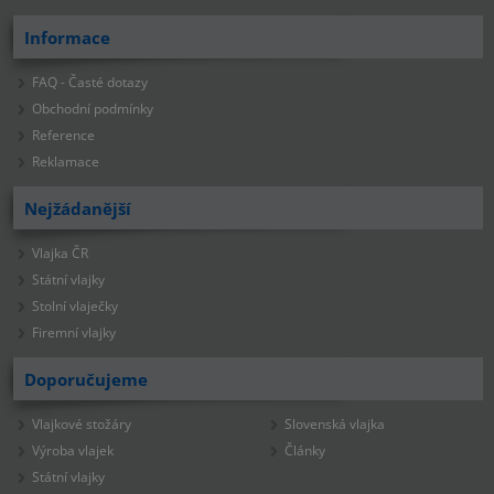
Informace
FAQ - Časté dotazy
Obchodní podmínky
Reference
Reklamace
Nejžádanější
Vlajka ČR
Státní vlajky
Stolní vlaječky
Firemní vlajky
Doporučujeme
Vlajkové stožáry
Slovenská vlajka
Výroba vlajek
Články
Státní vlajky