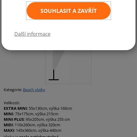
SOUHLASIT A ZAVŘÍT
Další informace
Kategorie:
Beach vlajky
Velikosti:
EXTRA MINI
: 55x130cm, výška 160cm
MINI
: 75x175cm, výška 215cm
MINI PLUS
: 95x205cm, výška 255 cm
MIDI
: 110x260cm, výška 320cm
MAXI
: 145x360cm, výška 440cm