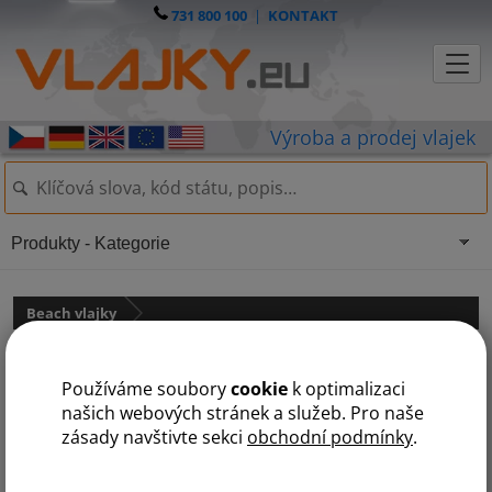
731 800 100
|
KONTAKT
Produkty - Kategorie
Beach vlajky
Beach vlajka - KAPKA -
Používáme soubory
cookie
k optimalizaci
oboustranně potištěná
našich webových stránek a služeb. Pro naše
zásady navštivte sekci
obchodní podmínky
.