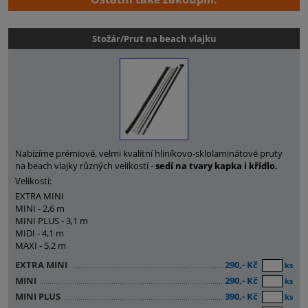
Stožár/Prut na beach vlajku
Nabízíme prémiové, velmi kvalitní hliníkovo-sklolaminátové pruty
na beach vlajky různých velikostí -
sedí na tvary kapka i křídlo.
Velikosti:
EXTRA MINI
MINI - 2,6 m
MINI PLUS - 3,1 m
MIDI - 4,1 m
MAXI - 5,2 m
EXTRA MINI
290,- Kč
ks
MINI
290,- Kč
ks
MINI PLUS
390,- Kč
ks