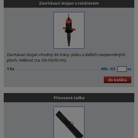
Zavrtávací stojan s rotátorem
Zavrtávací stojan vhodný do trávy, písku a dalších nezpevněných
ploch. Velikost cca 10x10x50 cm).
1 ks
490,- Kč
ks
do košíku
Přenosná taška